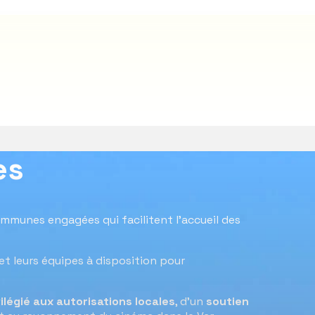
es
ommunes engagées qui facilitent l’accueil des
ES
COMMUNES
DÉCORS
PRESTATAIRES
RE
 et leurs équipes à disposition pour
ilégié aux autorisations locales
, d’un
soutien