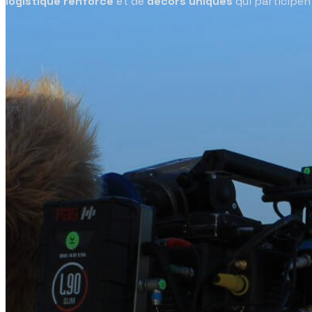
logistique renforcé
et de
décors uniques
qui participen
Décors
Prestataires
Ressources
Actualités