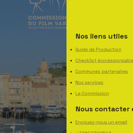
Nos liens utiles
Guide de Production
Checklist écoresponsabl
Communes partenaires
Nos services
La Commission
Nous contacter 
Envoyez-nous un email