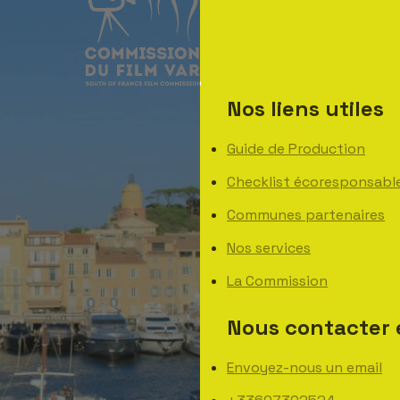
Nos liens utiles
Guide de Production
Checklist écoresponsabl
Communes partenaires
Nos services
La Commission
Nous contacter 
Envoyez-nous un email